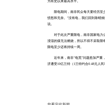
为有史以来最高水平。
限电期间，南非民众每天要经历至
愤怒和无奈。“没有电，我们回到靠蜡烛
说。
对于此次严重限电，南非国家电力
浸湿的煤无法燃烧，所以不得不采取限
限电至少还将持续一周。
近年来，南非“电荒”问题愈加严重
济遭受10亿兰特（1兰特约合0.48元人
您看完此新闻