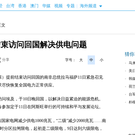
经
台湾
香港
澳门
华媒
视频
专题
|
海外频道
正文
结束访问回国解决供电问题
猜你
分享
字号：
大
中
小
马
美
原）提前结束访问回国的南非总统拉马福萨11日紧急召见
韩媒
求尽快恢复全国电力正常供应。
流
荷
台
访问埃及，于10日晚回国，以解决日益紧迫的能源危机。
朴
备参加定于11日在阿斯旺举行的可持续和平与发展论坛。
国家电网减少供电1000兆瓦，“二级”减少2000兆瓦……南
分时分区拉闸限电，起初是二级限电，9日达到六级限电，