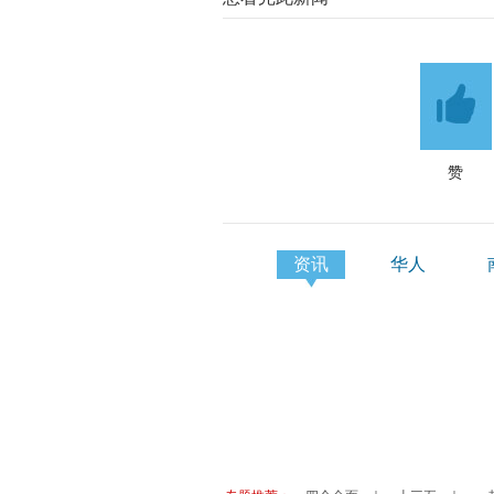
赞
资讯
华人
非盟、埃塞政府： 希望与中国