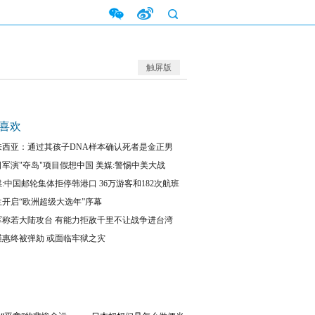
触屏版
喜欢
来西亚：通过其孩子DNA样本确认死者是金正男
日军演"夺岛"项目假想中国 美媒:警惕中美大战
:中国邮轮集体拒停韩港口 36万游客和182次航班
失
兰开启“欧洲超级大选年”序幕
军称若大陆攻台 有能力拒敌千里不让战争进台湾
槿惠终被弹劾 或面临牢狱之灾