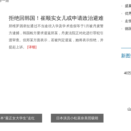
带一路
热词：
美起诉
处
澳洲毕业生如何选择职业？专业领域就业增长
盛
留学误区
加拿大多伦多第三届改装车展 五花八门迷人眼
优
拒绝回韩国！崔顺实女儿或申请政治避难
钱线路
中华旅游小姐环球大赛葡萄牙佳丽摘冠
走
郑维罗因牵扯通过不当途径入学及学术造假等于1月被丹麦警
德国幼儿园质量参差不齐 怎样才是好的标准？
德
方逮捕，韩国检方要求遣返郑某，丹麦法院正对此进行罪犯引
渡审查。但郑某方面表示，若被判定遣返，她将表示拒绝，并
提起上诉。
[详细]
新图
热词：
中韩自
40
山
本“最正女大学生”走红
日本演员小松菜奈美照吸睛