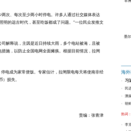
非洲
少两次、每次至少两小时停电。许多人通过社交媒体表达
照明的远古时代，甚至吃饭都成了问题。”一位民众发推文
墨尔
公司解释说，主因是近日持续大雨，多个电站被淹，且被
电措施，以防止全国电网全面瘫痪。根据目前情况，拉闸
海外
，停电成为家常便饭。专家估计，拉闸限电每天将使南非经
民币）损失。
习
民
澳
朝
热词
责编：张青津
李