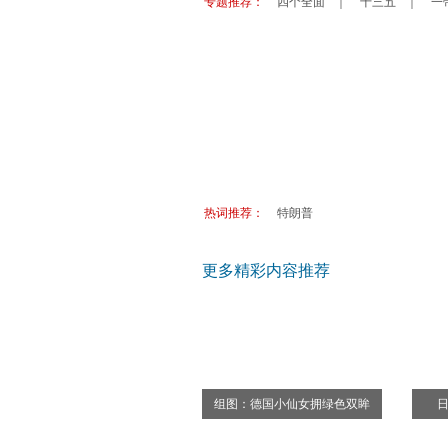
专题推荐：
四个全面
｜
十三五
｜
一
盛夏来袭 德国七处避暑纳凉好去
优秀大学难申请？盘点韩国日本
走世界：闯荡欧亚大陆的几种省
德国公司员工休假 七问答
热词推荐：
特朗普
更多精彩内容推荐
组图：德国小仙女拥绿色双眸
日