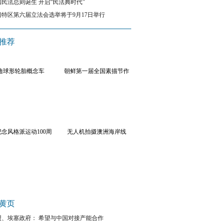
国民法总则诞生 开启“民法典时代”
门特区第六届立法会选举将于9月17日举行
推荐
迪球形轮胎概念车
朝鲜第一届全国素描节作
品
念风格派运动100周
无人机拍摄澳洲海岸线
年
八旬美国老太来中国报救命之恩
来自新泽西州哈登菲尔德区的（Haddonfield）玛
（Mary Previte）将亲自到中国，对二战时期由
救援队英雄表达感谢。
[详细]
黄页
盟、埃塞政府： 希望与中国对接产能合作
西班牙旅游业调整策略 中国80