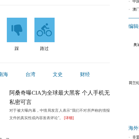
中
澳
编辑
奥
踩
路过
南海
台湾
文史
财经
荷兰纪
港澳
阿桑奇曝CIA为全球最大黑客 个人手机无
私密可言
对于被大曝内幕，中情局发言人表示“我们不对所声称的情报
文件的真实性或内容发表评论”。
[详细]
海外
对接产能合作
西班牙旅游业调整策略 中国80后90后成目标群体
非