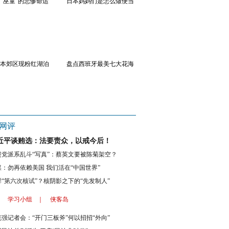
“巫童”的悲惨命运
日本妈妈们是怎么做便当
韩长腿女团大尺度写真
性
的?
本郊区现粉红湖泊
盘点西班牙最美七大花海
最大货运飞机降落石家庄
盘
网评
近平谈贿选：法要责众，以戒今后！
进党派系乱斗“写真”：蔡英文要被陈菊架空？
媒：勿再依赖美国 我们活在“中国世界”
鲜“第六次核试”？核阴影之下的“先发制人”
：
学习小组
｜
侠客岛
克强记者会：“开门三板斧”何以招招“外向”