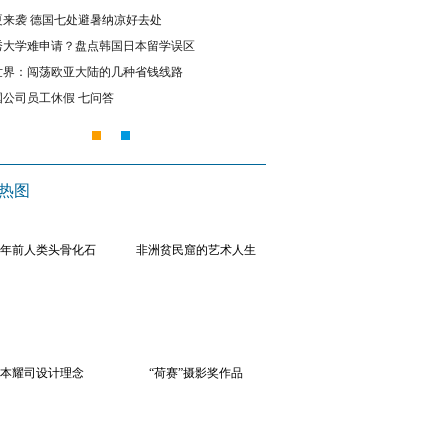
6中国人
｜
美丽心灵原型去世
夏来袭 德国七处避暑纳凉好去处
澳洲毕业生如何选择职业？专业
秀大学难申请？盘点韩国日本留学误区
加拿大多伦多第三届改装车展 
韩国前女议员就辱华言论道歉
世界：闯荡欧亚大陆的几种省钱线路
中华旅游小姐环球大赛葡萄牙佳
近日韩国前女议员宋永仙因在电视节目中发表辱华
国公司员工休假 七问答
德国幼儿园质量参差不齐 怎样
议。21日，宋永仙就此事正式回应称：“深表道歉”
热图
贸协定签署
万年前人类头骨化石
非洲贫民窟的艺术人生
本耀司设计理念
“荷赛”摄影奖作品