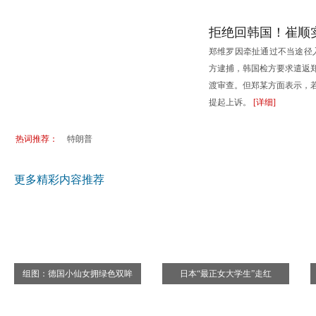
拒绝回韩国！崔顺
郑维罗因牵扯通过不当途径
方逮捕，韩国检方要求遣返
渡审查。但郑某方面表示，
提起上诉。
[详细]
热词推荐：
特朗普
更多精彩内容推荐
组图：德国小仙女拥绿色双眸
日本“最正女大学生”走红