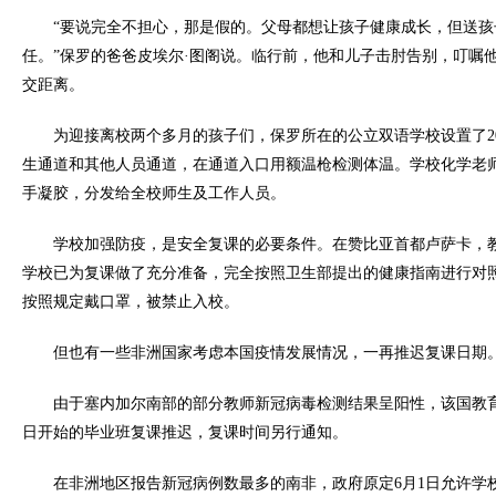
“要说完全不担心，那是假的。父母都想让孩子健康成长，但送
任。”保罗的爸爸皮埃尔·图阁说。临行前，他和儿子击肘告别，叮嘱
交距离。
为迎接离校两个多月的孩子们，保罗所在的公立双语学校设置了2
生通道和其他人员通道，在通道入口用额温枪检测体温。学校化学老
手凝胶，分发给全校师生及工作人员。
学校加强防疫，是安全复课的必要条件。在赞比亚首都卢萨卡，教
学校已为复课做了充分准备，完全按照卫生部提出的健康指南进行对
按照规定戴口罩，被禁止入校。
但也有一些非洲国家考虑本国疫情发展情况，一再推迟复课日期
由于塞内加尔南部的部分教师新冠病毒检测结果呈阳性，该国教育
日开始的毕业班复课推迟，复课时间另行通知。
在非洲地区报告新冠病例数最多的南非，政府原定6月1日允许学