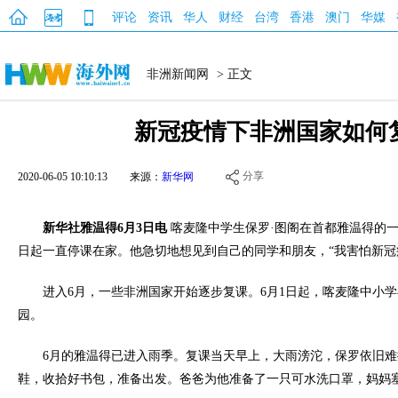
评论
资讯
华人
财经
台湾
香港
澳门
华媒
非洲新闻网
> 正文
新冠疫情下非洲国家如何
分享
2020-06-05 10:10:13
来源：
新华网
新华社雅温得6月3日电
喀麦隆中学生保罗·图阁在首都雅温得的一
日起一直停课在家。他急切地想见到自己的同学和朋友，“我害怕新冠
进入6月，一些非洲国家开始逐步复课。6月1日起，喀麦隆中小
园。
6月的雅温得已进入雨季。复课当天早上，大雨滂沱，保罗依旧
鞋，收拾好书包，准备出发。爸爸为他准备了一只可水洗口罩，妈妈