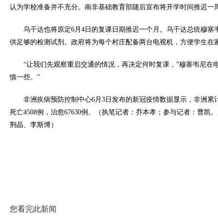
认为学校准备并不充分。南非基础教育部随后宣布将开学时间推迟一
乌干达也将原定6月4日的复课日期推迟一个月。乌干达总统穆塞
供足够的检测试剂。政府将为每个村庄配备两台电视机，方便学生在
“让我们先观察重启交通的情况，再决定何时复课，”穆塞韦尼在
慎一些。”
非洲疾病预防控制中心6月3日发布的新冠疫情数据显示，非洲累计确
死亡4508例，治愈67630例。（执笔记者：乔本孝；参与记者：曹
荆晶、李斯博）
您看完此新闻
非盟、埃塞政府： 希望与中国对接产能合作
西班牙旅游