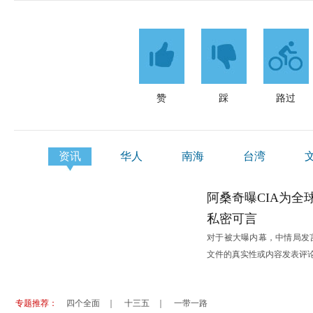
盛夏来袭 德国七处避暑纳凉好去处
澳洲毕业
优秀大学难申请？盘点韩国日本留学误区
加拿大多
走世界：闯荡欧亚大陆的几种省钱线路
中华旅游
德国公司员工休假 七问答
德国幼儿
赞
踩
路过
资讯
华人
南海
台湾
港澳
阿桑奇曝CIA为全
私密可言
对于被大曝内幕，中情局发
文件的真实性或内容发表评
专题推荐：
四个全面
｜
十三五
｜
一带一路