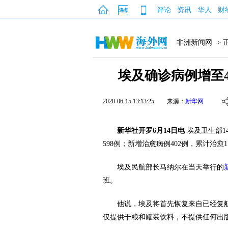
评论
资讯
华人
财
非洲新闻网
> 
埃及确诊病例增至4
2020-06-15 13:13:25
来源：
新华网
新华社开罗6月14日电
埃及卫生部1
598例；新增治愈病例402例，累计治愈1
埃及民航部长马纳尔在当天举行的
班。
他说，埃及将首先恢复来自已经复
仅提供干粮和罐装饮料，不提供任何出