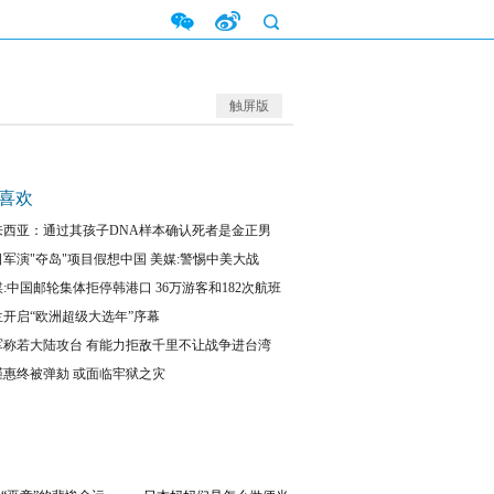
触屏版
喜欢
来西亚：通过其孩子DNA样本确认死者是金正男
日军演"夺岛"项目假想中国 美媒:警惕中美大战
:中国邮轮集体拒停韩港口 36万游客和182次航班
失
兰开启“欧洲超级大选年”序幕
军称若大陆攻台 有能力拒敌千里不让战争进台湾
槿惠终被弹劾 或面临牢狱之灾