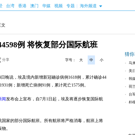
经
台湾
香港
澳门
华媒
视频
专题
|
海外频道
正文
4598例 将恢复部分国际航班
猜你
分享
字号：
大
中
小
马
美
4日晚说，埃及境内新增新冠确诊病例1618例，累计确诊44
韩媒
1931例；新增死亡病例91例，累计死亡1575例。
流
荷
台
新闻
发布会上宣布，自7月1日起，埃及将逐步恢复国际航
朴
航国家的部分国际航班。所有航班将严格消毒，航班上将
版物。