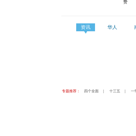
赞
资讯
华人
专题推荐：
四个全面
｜
十三五
｜
一
非盟、埃塞政府： 希望与中国