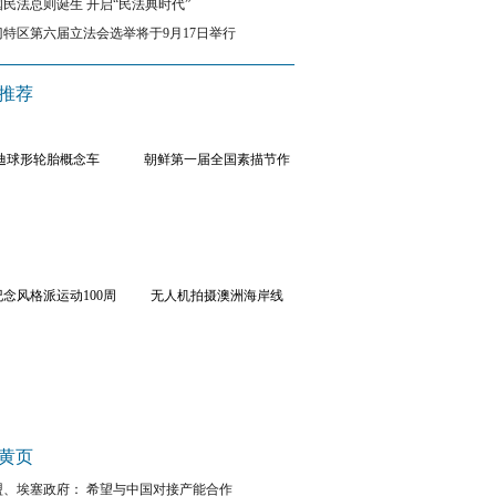
国民法总则诞生 开启“民法典时代”
门特区第六届立法会选举将于9月17日举行
推荐
迪球形轮胎概念车
朝鲜第一届全国素描节作
八旬美国老太来中国报救命之恩
品
来自新泽西州哈登菲尔德区的（Haddonfield）玛
（Mary Previte）将亲自到中国，对二战时期由
救援队英雄表达感谢。
[详细]
念风格派运动100周
无人机拍摄澳洲海岸线
年
6中国人
｜
美丽心灵原型去世
韩国前女议员就辱华言论道歉
近日韩国前女议员宋永仙因在电视节目中发表辱华
黄页
议。21日，宋永仙就此事正式回应称：“深表道歉”
盟、埃塞政府： 希望与中国对接产能合作
西班牙旅游业调整策略 中国80