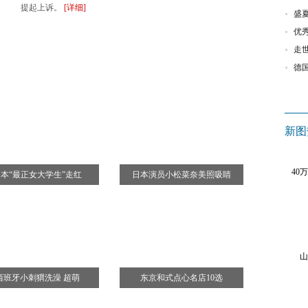
提起上诉。
[详细]
处
澳洲毕业生如何选择职业？专业领域就业增长
盛
留学误区
加拿大多伦多第三届改装车展 五花八门迷人眼
优
热词：
中韩自
钱线路
中华旅游小姐环球大赛葡萄牙佳丽摘冠
走
德国幼儿园质量参差不齐 怎样才是好的标准？
德
新图
40
本“最正女大学生”走红
日本演员小松菜奈美照吸睛
山
西班牙小刺猬洗澡 超萌
东京和式点心名店10选