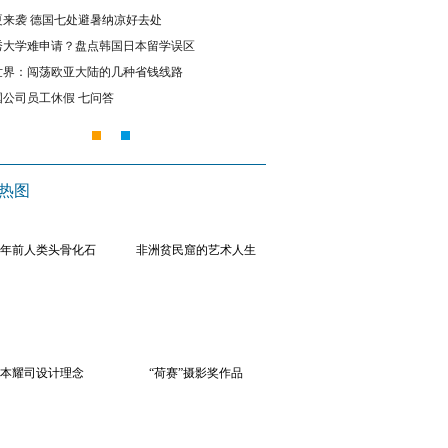
夏来袭 德国七处避暑纳凉好去处
澳洲毕业生如何选择职业？专业
秀大学难申请？盘点韩国日本留学误区
加拿大多伦多第三届改装车展 
贸协定签署
世界：闯荡欧亚大陆的几种省钱线路
中华旅游小姐环球大赛葡萄牙佳
国公司员工休假 七问答
德国幼儿园质量参差不齐 怎样
热图
万年前人类头骨化石
非洲贫民窟的艺术人生
本耀司设计理念
“荷赛”摄影奖作品