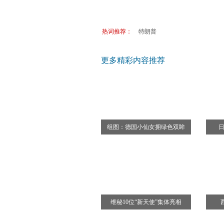
盛夏来袭 德国七处避暑纳凉好去
优秀大学难申请？盘点韩国日本
热词推荐：
特朗普
走世界：闯荡欧亚大陆的几种省
德国公司员工休假 七问答
更多精彩内容推荐
组图：德国小仙女拥绿色双眸
日
维秘10位“新天使”集体亮相