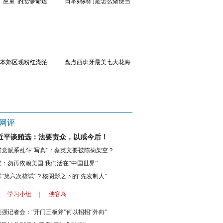
“巫童”的悲惨命运
日本妈妈们是怎么做便当
韩长腿女团大尺度写真
性
的?
本郊区现粉红湖泊
盘点西班牙最美七大花海
最大货运飞机降落石家庄
盘
网评
近平谈贿选：法要责众，以戒今后！
进党派系乱斗“写真”：蔡英文要被陈菊架空？
媒：勿再依赖美国 我们活在“中国世界”
鲜“第六次核试”？核阴影之下的“先发制人”
：
学习小组
｜
侠客岛
克强记者会：“开门三板斧”何以招招“外向”