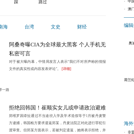
中
踩
路过
澳
编辑
南海
台湾
文史
财经
港澳
奥
阿桑奇曝CIA为全球最大黑客 个人手机无
私密可言
对于被大曝内幕，中情局发言人表示“我们不对所声称的情报
文件的真实性或内容发表评论”。
[详细]
荷兰纪
带一路
热词：
美起诉
拒绝回韩国！崔顺实女儿或申请政治避难
郑维罗因牵扯通过不当途径入学及学术造假等于1月被丹麦警
方逮捕，韩国检方要求遣返郑某，丹麦法院正对此进行罪犯引
海外
渡审查。但郑某方面表示，若被判定遣返，她将表示拒绝，并
对接产能合作
西班牙旅游业调整策略 中国80后90后成目标群体
非