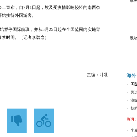
非洲
会上宣布，自7月1日起，埃及受疫情影响较轻的南西奈
开始接待外国游客。
始暂停国际航班，并从3月25日起在全国范围内实施宵
宵禁时间。（记者李碧念）
墨尔
责编：叶壮
海外
习
民
澳
朝
热词
李