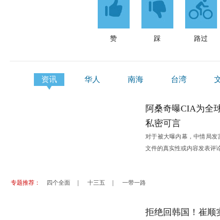
赞
踩
路过
资讯
华人
南海
台湾
港澳
阿桑奇曝CIA为全
私密可言
对于被大曝内幕，中情局发
文件的真实性或内容发表评
专题推荐：
四个全面
｜
十三五
｜
一带一路
拒绝回韩国！崔顺
非盟、埃塞政府： 希望与中国对接产能合作
西班牙旅游