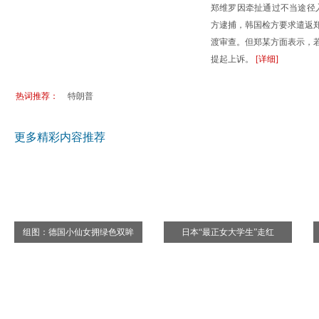
郑维罗因牵扯通过不当途径
盛夏来袭 德国七处避暑纳凉好去处
澳洲毕业
方逮捕，韩国检方要求遣返
优秀大学难申请？盘点韩国日本留学误区
加拿大多
渡审查。但郑某方面表示，
走世界：闯荡欧亚大陆的几种省钱线路
中华旅游
提起上诉。
[详细]
德国公司员工休假 七问答
德国幼儿
热词推荐：
特朗普
更多精彩内容推荐
组图：德国小仙女拥绿色双眸
日本“最正女大学生”走红