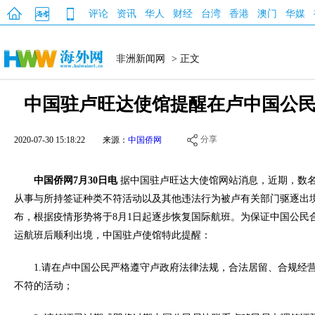
评论
资讯
华人
财经
台湾
香港
澳门
华媒
非洲新闻网
> 正文
中国驻卢旺达使馆提醒在卢中国公
分享
2020-07-30 15:18:22
来源：
中国侨网
中国侨网7月30日电
据中国驻卢旺达大使馆网站消息，近期，数
从事与所持签证种类不符活动以及其他违法行为被卢有关部门驱逐出
布，根据疫情形势将于8月1日起逐步恢复国际航班。为保证中国公民
运航班后顺利出境，中国驻卢使馆特此提醒：
1.请在卢中国公民严格遵守卢政府法律法规，合法居留、合规经
不符的活动；