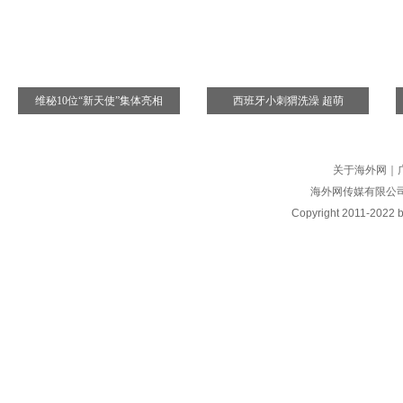
维秘10位“新天使”集体亮相
西班牙小刺猬洗澡 超萌
关于海外网
｜
海外网传媒有限公
Copyright
2011-2022 by