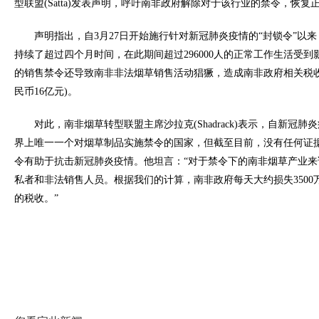
型联盟(Satta)发表声明，呼吁南非政府解除对于该行业的禁令，恢
声明指出，自3月27日开始施行针对新冠肺炎疫情的“封锁令”以来
持续了超过四个月时间，在此期间超过296000人的正常工作生活受
的销售禁令还导致南非非法烟草销售活动猖獗，造成南非政府相关税收
民币16亿元)。
对此，南非烟草转型联盟主席沙拉克(Shadrack)表示，自新冠
界上唯一一个对烟草制品实施禁令的国家，但截至目前，没有任何证
令有助于抗击新冠肺炎疫情。他坦言：“对于禁令下的南非烟草产业
私者和非法销售人员。根据我们的计算，南非政府每天大约损失3500万兰
的税收。”