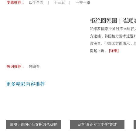
专题推荐：
四个全面
｜
十三五
｜
一带一路
盛夏来袭 德国七处避暑纳凉好去处
澳洲毕业
优秀大学难申请？盘点韩国日本留学误区
加拿大多
拒绝回韩国！崔顺
走世界：闯荡欧亚大陆的几种省钱线路
中华旅游
郑维罗因牵扯通过不当途径
德国公司员工休假 七问答
德国幼儿
方逮捕，韩国检方要求遣返
渡审查。但郑某方面表示，
提起上诉。
[详细]
热词推荐：
特朗普
更多精彩内容推荐
组图：德国小仙女拥绿色双眸
日本“最正女大学生”走红