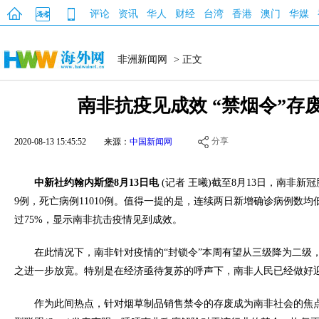
评论
资讯
华人
财经
台湾
香港
澳门
华媒
非洲新闻网
> 正文
南非抗疫见成效 “禁烟令”存
分享
2020-08-13 15:45:52
来源：
中国新闻网
中新社约翰内斯堡8月13日电
(记者 王曦)截至8月13日，南非新冠
9例，死亡病例11010例。值得一提的是，连续两日新增确诊病例数均低
过75%，显示南非抗击疫情见到成效。
在此情况下，南非针对疫情的“封锁令”本周有望从三级降为二级
之进一步放宽。特别是在经济亟待复苏的呼声下，南非人民已经做好迎
作为此间热点，针对烟草制品销售禁令的存废成为南非社会的焦