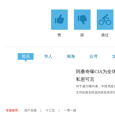
赞
踩
路过
资讯
华人
南海
台湾
港澳
阿桑奇曝CIA为全
私密可言
对于被大曝内幕，中情局发
文件的真实性或内容发表评
专题推荐：
四个全面
｜
十三五
｜
一带一路
能合作
西班牙旅游业调整策略 中国80后90后成目标群体
非盟、埃