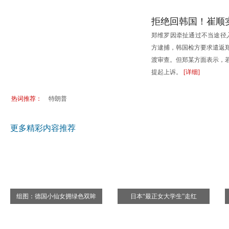
澳洲毕业生如何选择职业？专业领域就业增长
盛夏来袭
拒绝回韩国！崔顺
区
加拿大多伦多第三届改装车展 五花八门迷人眼
优秀大学
郑维罗因牵扯通过不当途径
中华旅游小姐环球大赛葡萄牙佳丽摘冠
走世界：
方逮捕，韩国检方要求遣返
德国幼儿园质量参差不齐 怎样才是好的标准？
德国公司
渡审查。但郑某方面表示，
提起上诉。
[详细]
热词推荐：
特朗普
更多精彩内容推荐
组图：德国小仙女拥绿色双眸
日本“最正女大学生”走红