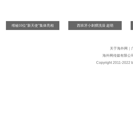
维秘10位“新天使”集体亮相
西班牙小刺猬洗澡 超萌
关于海外网
｜
海外网传媒有限公
Copyright
2011-2022 by